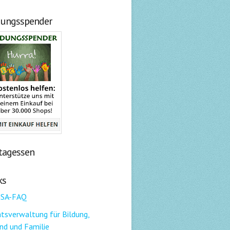
dungsspender
tagessen
ks
SA-FAQ
tsverwaltung für Bildung,
nd und Familie