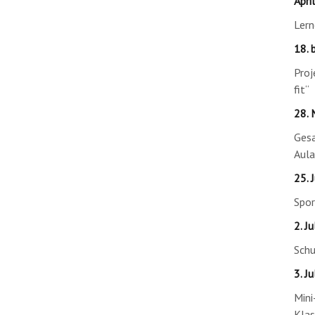
April
Lern
18. 
Proj
fit“
28. 
Gesa
Aula
25. J
Spor
2. Jul
Schu
3. Jul
Mini
Kla