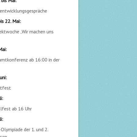
 bis Mai:
entwicklungsgespräche
bis 22. Mai:
ektwoche „Wir machen uns
Mai:
mtkonferenz ab 16:00 in der
uni:
tfest
i:
lfest ab 16 Uhr
i:
-Olympiade der 1. und 2.
ssen