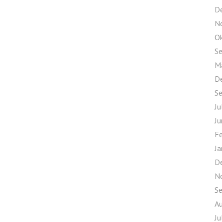
D
N
O
S
M
D
S
Ju
Ju
F
Ja
D
N
S
A
Ju