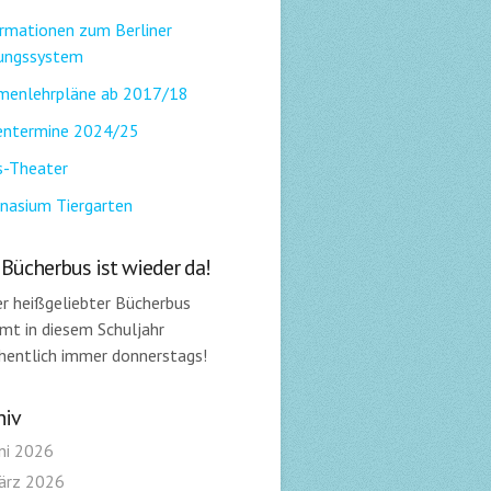
rmationen zum Berliner
dungssystem
menlehrpläne ab 2017/18
entermine 2024/25
s-Theater
nasium Tiergarten
 Bücherbus ist wieder da!
r heißgeliebter Bücherbus
t in diesem Schuljahr
entlich immer donnerstags!
hiv
ni 2026
ärz 2026