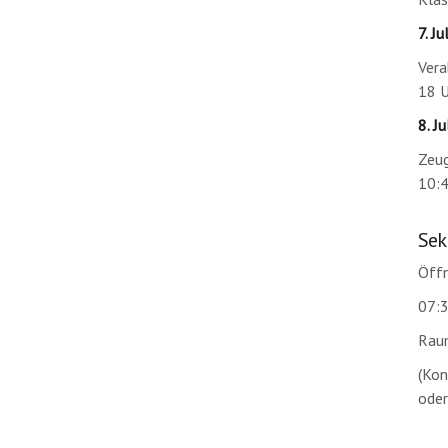
7. Jul
Vera
18 U
8. Jul
Zeug
10:
Sek
Öffn
07:3
Rau
(Kon
oder