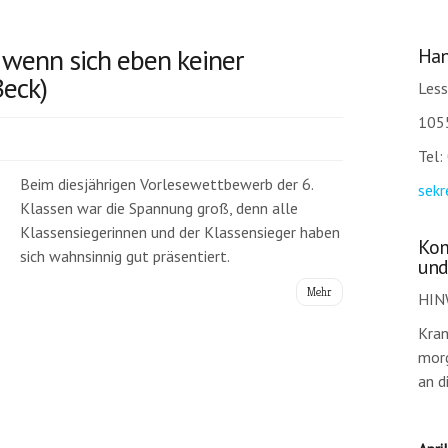
, wenn sich eben keiner
Han
Beck)
Less
1055
Tel:
Beim diesjährigen Vorlesewettbewerb der 6.
sekr
Klassen war die Spannung groß, denn alle
Klassensiegerinnen und der Klassensieger haben
Kom
sich wahnsinnig gut präsentiert.
und
Mehr
HIN
Kran
morg
an d