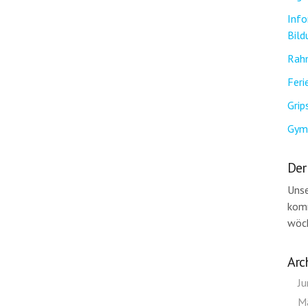
Info
Bil
Rah
Feri
Grip
Gym
Der
Unse
komm
wöch
Arc
Ju
M