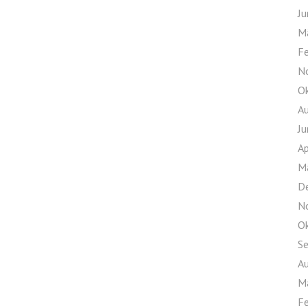
Ju
M
F
N
O
A
Ju
Ap
M
D
N
O
S
A
M
F