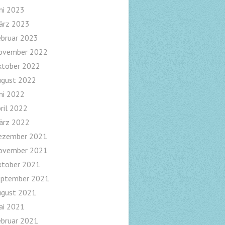
ni 2023
ärz 2023
ebruar 2023
ovember 2022
ktober 2022
ugust 2022
ni 2022
ril 2022
ärz 2022
ezember 2021
ovember 2021
ktober 2021
eptember 2021
ugust 2021
ai 2021
ebruar 2021