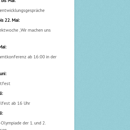
 bis Mai:
entwicklungsgespräche
bis 22. Mai:
ektwoche „Wir machen uns
Mai:
mtkonferenz ab 16:00 in der
uni:
tfest
i:
lfest ab 16 Uhr
i:
-Olympiade der 1. und 2.
ssen