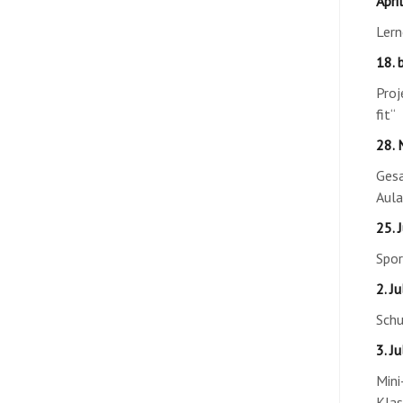
April
Lern
18. 
Proj
fit“
28. 
Gesa
Aula
25. J
Spor
2. Jul
Schu
3. Jul
Mini
Kla