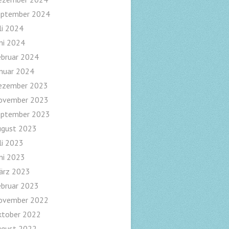
eptember 2024
li 2024
ni 2024
ebruar 2024
nuar 2024
ezember 2023
ovember 2023
eptember 2023
ugust 2023
li 2023
ni 2023
ärz 2023
ebruar 2023
ovember 2022
ktober 2022
ugust 2022