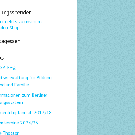
dungsspender
tagessen
ks
SA-FAQ
tsverwaltung für Bildung,
nd und Familie
rmationen zum Berliner
dungssystem
menlehrpläne ab 2017/18
entermine 2024/25
s-Theater