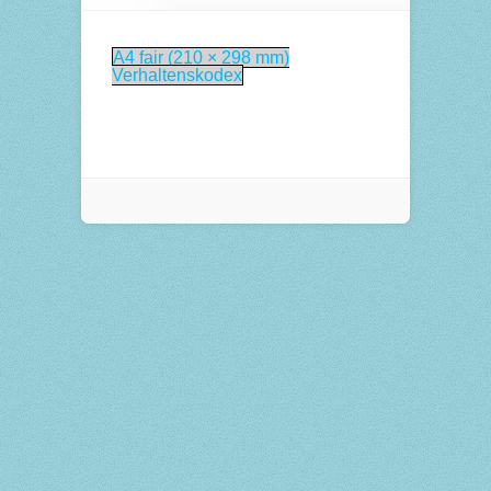
A4 fair (210 × 298 mm)
Verhaltenskodex