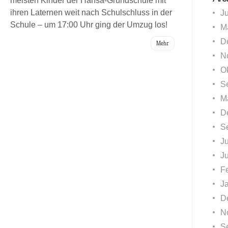
meisten Kinder der Hansa-Grundschule mit
ihren Laternen weit nach Schulschluss in der
J
Schule – um 17:00 Uhr ging der Umzug los!
M
D
Mehr
N
O
S
M
D
S
Ju
J
F
J
D
N
S