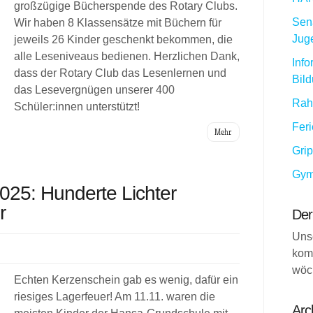
großzügige Bücherspende des Rotary Clubs.
Sena
Wir haben 8 Klassensätze mit Büchern für
Jug
jeweils 26 Kinder geschenkt bekommen, die
alle Leseniveaus bedienen. Herzlichen Dank,
Info
dass der Rotary Club das Lesenlernen und
Bil
das Lesevergnügen unserer 400
Rah
Schüler:innen unterstützt!
Fer
Mehr
Gri
Gym
25: Hunderte Lichter
r
Der
Uns
kom
wöc
Echten Kerzenschein gab es wenig, dafür ein
riesiges Lagerfeuer! Am 11.11. waren die
Arc