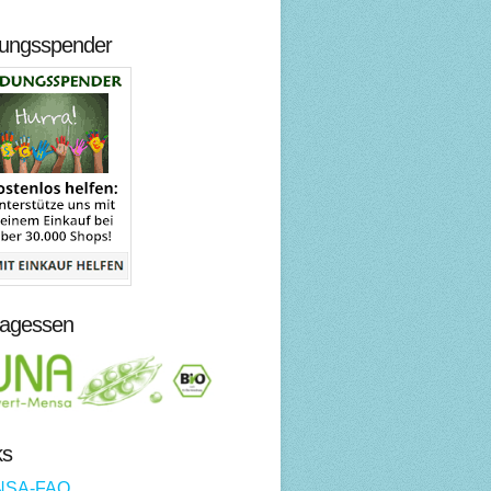
dungsspender
tagessen
ks
NSA-FAQ