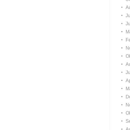
A
Ju
J
M
F
N
O
A
J
Ap
M
D
N
O
S
A