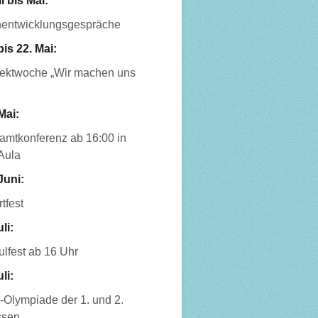
l bis Mai:
nentwicklungsgespräche
bis 22. Mai:
jektwoche „Wir machen uns
Mai:
amtkonferenz ab 16:00 in
Aula
Juni:
tfest
uli:
lfest ab 16 Uhr
uli:
-Olympiade der 1. und 2.
ssen