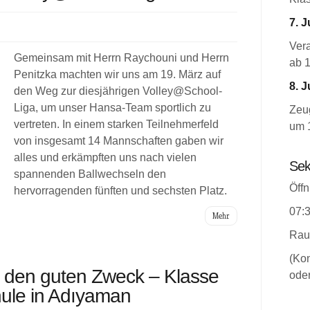
7. J
Ver
Gemeinsam mit Herrn Raychouni und Herrn
ab 
Penitzka machten wir uns am 19. März auf
8. J
den Weg zur diesjährigen Volley@School-
Liga, um unser Hansa-Team sportlich zu
Zeug
vertreten. In einem starken Teilnehmerfeld
um 
von insgesamt 14 Mannschaften gaben wir
alles und erkämpften uns nach vielen
Sek
spannenden Ballwechseln den
Öffn
hervorragenden fünften und sechsten Platz.
07:3
Mehr
Rau
(Kon
 den guten Zweck – Klasse
oder
hule in Adıyaman