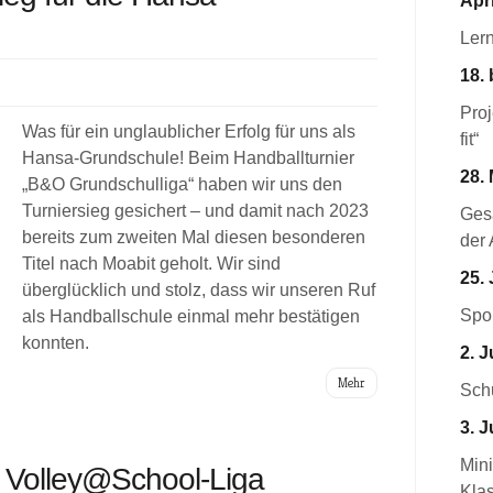
Apri
Ler
18. 
Pro
Was für ein unglaublicher Erfolg für uns als
fit“
Hansa-Grundschule! Beim Handballturnier
28. 
„B&O Grundschulliga“ haben wir uns den
Turniersieg gesichert – und damit nach 2023
Ges
bereits zum zweiten Mal diesen besonderen
der 
Titel nach Moabit geholt. Wir sind
25. 
überglücklich und stolz, dass wir unseren Ruf
Spor
als Handballschule einmal mehr bestätigen
konnten.
2. J
Mehr
Schu
3. J
Mini
r Volley@School-Liga
Kla