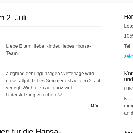
 2. Juli
Han
Less
105
Liebe Eltern, liebe Kinder, liebes Hansa-
Tel:
Team,
sekr
Kom
aufgrund der ungünstigen Wetterlage wird
und
unser alljährliches Sommerfest auf den 2. Juli
verlegt. Wir hoffen auf ganz viel
HIN
Unterstützung von oben
Kra
Mehr
morg
an d
ieg für die Hansa-