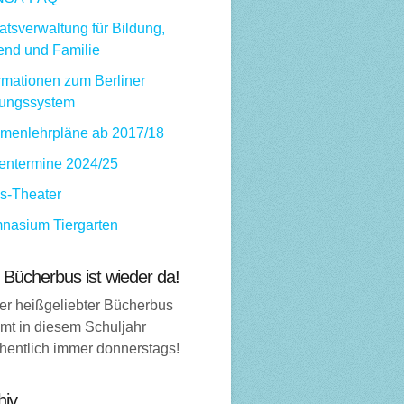
tsverwaltung für Bildung,
end und Familie
rmationen zum Berliner
dungssystem
menlehrpläne ab 2017/18
ientermine 2024/25
ps-Theater
nasium Tiergarten
 Bücherbus ist wieder da!
er heißgeliebter Bücherbus
mt in diesem Schuljahr
hentlich immer donnerstags!
hiv