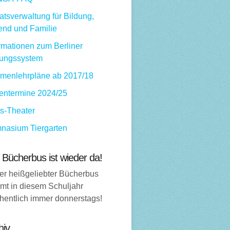
tsverwaltung für Bildung,
end und Familie
rmationen zum Berliner
dungssystem
menlehrpläne ab 2017/18
ientermine 2024/25
ps-Theater
nasium Tiergarten
 Bücherbus ist wieder da!
er heißgeliebter Bücherbus
mt in diesem Schuljahr
hentlich immer donnerstags!
hiv