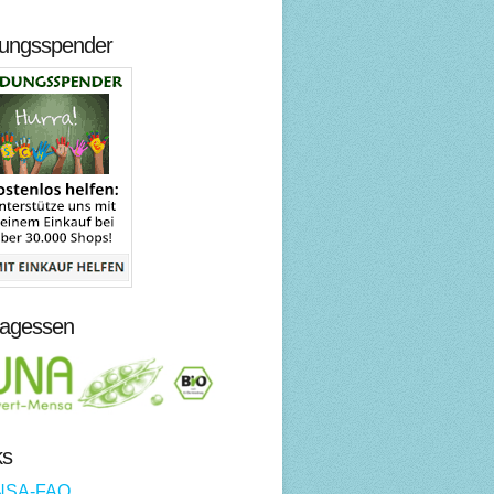
dungsspender
tagessen
ks
NSA-FAQ