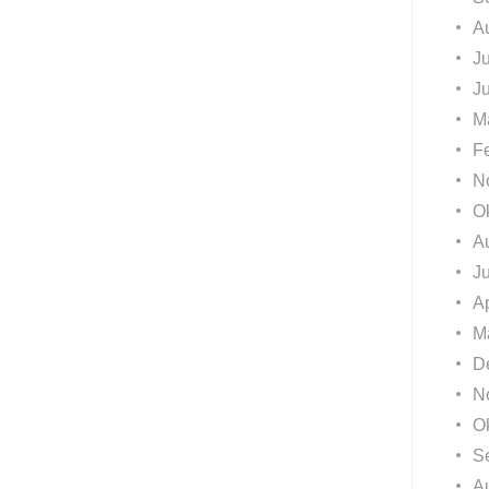
A
Ju
J
M
F
N
O
A
J
Ap
M
D
N
O
S
A