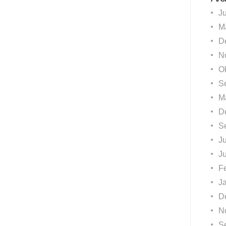
J
M
D
N
O
S
M
D
S
Ju
J
F
J
D
N
S