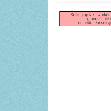
Setting up fake worker f
grundschule-o
embedder/assets/js