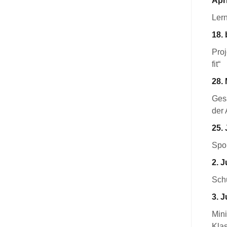
Apri
Ler
18. 
Pro
fit“
28. 
Ges
der 
25. 
Spor
2. J
Schu
3. J
Mini
Kla