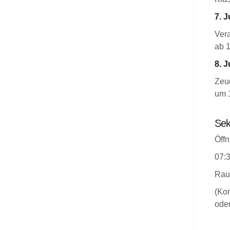
7. J
Ver
ab 
8. J
Zeug
um 
Sek
Öffn
07:3
Rau
(Kon
oder