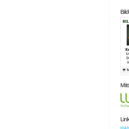
Bil
Mit
Lin
HA