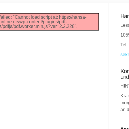
Han
ailed: "Cannot load script at: https://hansa-
nline.de/wp-content/plugins/pdf-
Less
/pdfjs/pdf.worker.min.js?ver=2.2.228".
105
Tel:
sekr
Kom
und
HIN
Kra
morg
an d