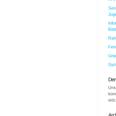
Sena
Jug
Info
Bil
Rah
Fer
Gri
Gym
Der
Uns
kom
wöc
Arc