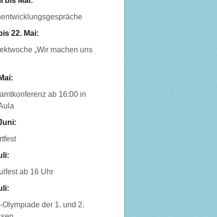
l bis Mai:
nentwicklungsgespräche
bis 22. Mai:
jektwoche „Wir machen uns
Mai:
amtkonferenz ab 16:00 in
Aula
Juni:
tfest
uli:
lfest ab 16 Uhr
uli:
-Olympiade der 1. und 2.
ssen