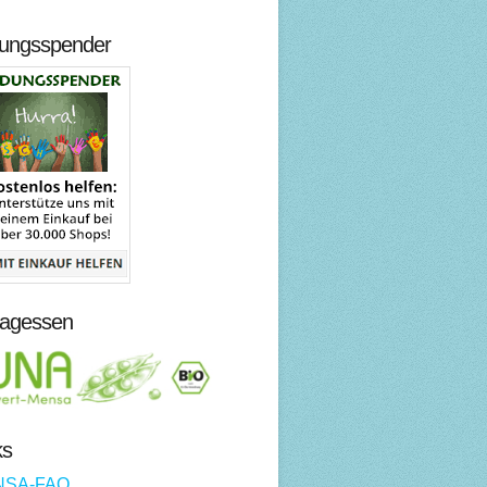
dungsspender
tagessen
ks
NSA-FAQ