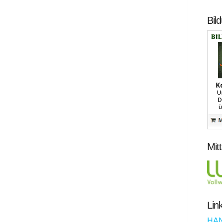
Bil
Mit
Lin
HA