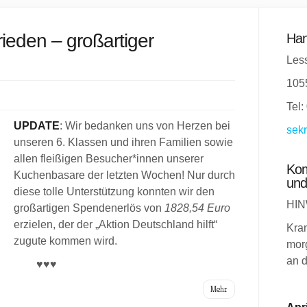
ieden – großartiger
Han
Less
105
Tel:
UPDATE
: Wir bedanken uns von Herzen bei
sekr
unseren 6. Klassen und ihren Familien sowie
allen fleißigen Besucher*innen unserer
Kom
Kuchenbasare der letzten Wochen! Nur durch
und
diese tolle Unterstützung konnten wir den
HIN
großartigen Spendenerlös von
1828,54 Euro
erzielen, der der „Aktion Deutschland hilft“
Kra
zugute kommen wird.
morg
an d
♥♥♥
Mehr