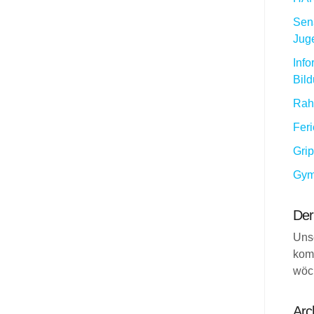
Sena
Jug
Info
Bil
Rah
Fer
Gri
Gym
Der
Uns
kom
wöc
Arc