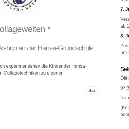
7. J
Ver
ab 
ollagewelten *
8. J
Zeug
rkshop an der Hansa-Grundschule
um 
sch experimentierten die Kinder der Hansa-
Sek
n Collagetechniken zu eigenen
Öffn
07:3
Mehr
Rau
(Kon
oder