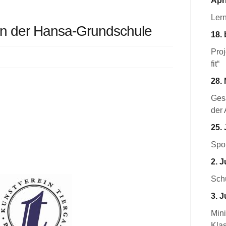
Apri
Ler
an der Hansa-Grundschule
18. 
Pro
fit“
28. 
Ges
der 
25. 
Spor
2. J
Schu
3. J
Mini
Kla