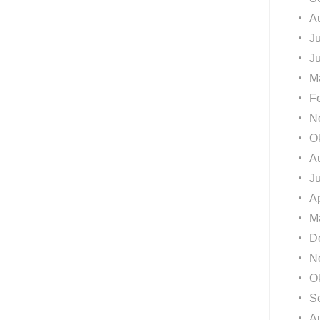
A
Ju
J
M
F
N
O
A
J
Ap
M
D
N
O
S
A