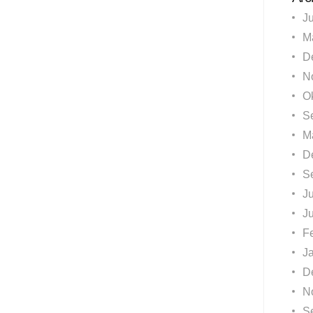
J
M
D
N
O
S
M
D
S
Ju
J
F
J
D
N
S