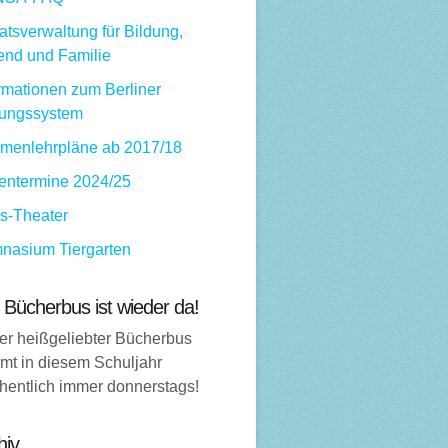
tsverwaltung für Bildung,
end und Familie
rmationen zum Berliner
dungssystem
menlehrpläne ab 2017/18
ientermine 2024/25
ps-Theater
nasium Tiergarten
 Bücherbus ist wieder da!
er heißgeliebter Bücherbus
mt in diesem Schuljahr
hentlich immer donnerstags!
hiv