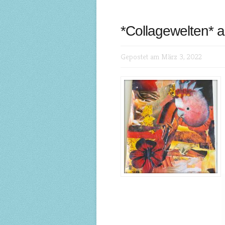
*Collagewelten* 
Gepostet am März 3, 2022