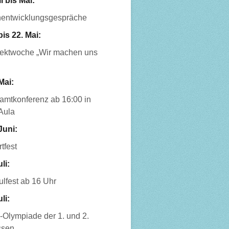
l bis Mai:
nentwicklungsgespräche
bis 22. Mai:
jektwoche „Wir machen uns
Mai:
amtkonferenz ab 16:00 in
Aula
Juni:
tfest
uli:
lfest ab 16 Uhr
uli:
-Olympiade der 1. und 2.
ssen