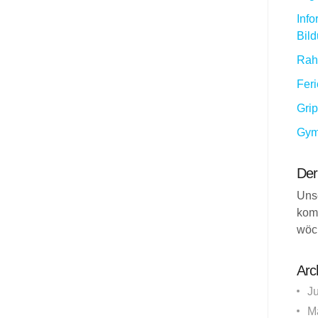
Info
Bil
Rah
Fer
Gri
Gym
Der
Uns
kom
wöc
Arc
J
M