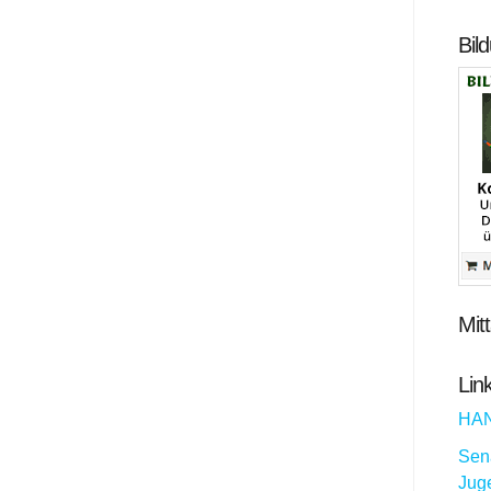
Bil
Mit
Lin
HA
Sena
Jug