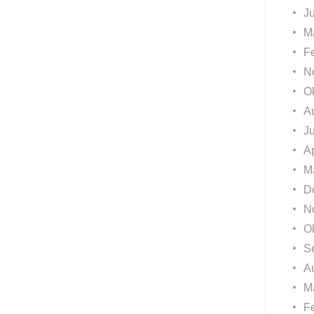
J
M
F
N
O
A
J
Ap
M
D
N
O
S
A
M
F