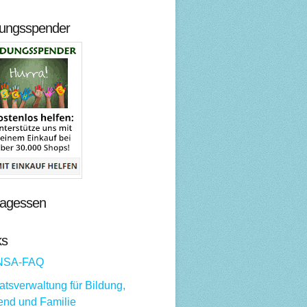
dungsspender
tagessen
ks
NSA-FAQ
tsverwaltung für Bildung,
end und Familie