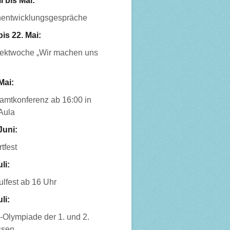
l bis Mai:
nentwicklungsgespräche
bis 22. Mai:
jektwoche „Wir machen uns
Mai:
amtkonferenz ab 16:00 in
Aula
Juni:
tfest
uli:
lfest ab 16 Uhr
uli:
-Olympiade der 1. und 2.
ssen