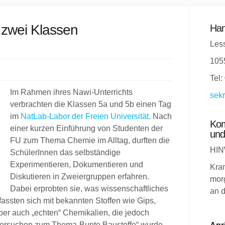
 zwei Klassen
Han
Less
105
Tel:
Im Rahmen ihres Nawi-Unterrichts
sekr
verbrachten die Klassen 5a und 5b einen Tag
im
NatLab-Labor der Freien Universität
. Nach
Kom
einer kurzen Einführung von Studenten der
und
FU zum Thema Chemie im Alltag, durften die
HIN
SchülerInnen das selbständige
Experimentieren, Dokumentieren und
Kra
Diskutieren in Zweiergruppen erfahren.
morg
Dabei erprobten sie, was wissenschaftliches
an d
fassten sich mit bekannten Stoffen wie Gips,
er auch „echten“ Chemikalien, die jedoch
 Versuchen zum Thema„Bunte Baustoffe“ wurde