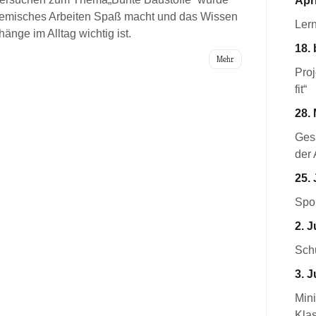
Apri
hemisches Arbeiten Spaß macht und das Wissen
Ler
ge im Alltag wichtig ist.
18. 
Mehr
Pro
fit“
28. 
Ges
der 
25. 
Spor
2. J
Schu
3. J
Mini
Kla