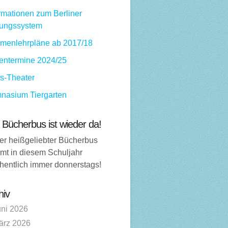
rmationen zum Berliner
dungssystem
menlehrpläne ab 2017/18
ientermine 2024/25
ps-Theater
nasium Tiergarten
 Bücherbus ist wieder da!
er heißgeliebter Bücherbus
mt in diesem Schuljahr
hentlich immer donnerstags!
hiv
uni 2026
ärz 2026