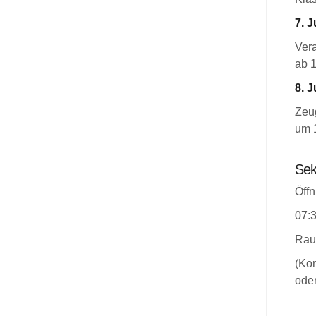
7. J
Ver
ab 
8. J
Zeug
um 
Sek
Öffn
07:3
Rau
(Kon
oder