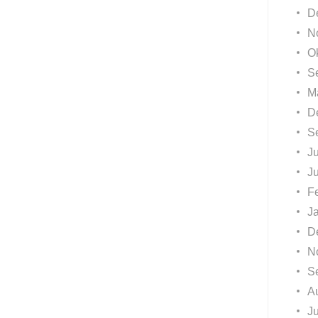
D
N
O
S
M
D
S
Ju
J
F
J
D
N
S
A
Ju