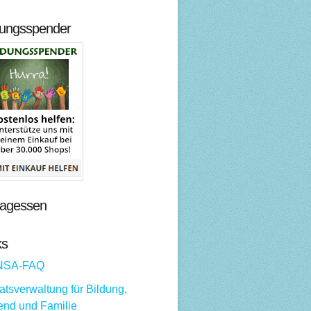
dungsspender
tagessen
ks
NSA-FAQ
tsverwaltung für Bildung,
end und Familie