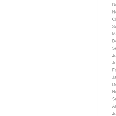
D
N
O
S
M
D
S
Ju
J
F
J
D
N
S
A
Ju