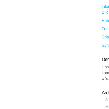
Info
Bil
Rah
Fer
Gri
Gym
Der
Uns
kom
wöc
Arc
J
M