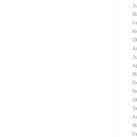
J
M
F
N
O
A
J
Ap
M
D
N
O
S
A
M
F