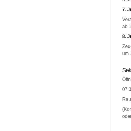
7. J
Ver
ab 
8. J
Zeug
um 
Sek
Öffn
07:3
Rau
(Kon
oder