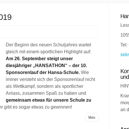
019
Han
Less
105
Der Beginn des neuen Schuljahres wartet
Tel:
gleich mit einem sportlichen Highlight auf:
sekr
Am 26. September steigt unser
diesjähriger „HANSATHON“ – der 10.
Kom
Sponsorenlauf der Hansa-Schule.
Wie
und
immer versteht sich der Sponsorenlauf nicht
HIN
als Wettkampf, sondern als sportlicher
Anlass, zusammen Spaß zu haben und
Kra
gemeinsam etwas für unsere Schule zu
morg
hr gibt es sogar etwas zu gewinnen!
an d
Mehr