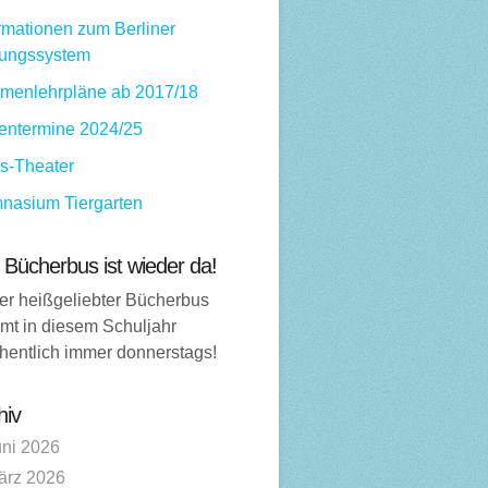
rmationen zum Berliner
dungssystem
menlehrpläne ab 2017/18
ientermine 2024/25
ps-Theater
nasium Tiergarten
 Bücherbus ist wieder da!
er heißgeliebter Bücherbus
mt in diesem Schuljahr
hentlich immer donnerstags!
hiv
uni 2026
ärz 2026