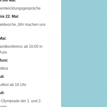
l bis Mai:
nentwicklungsgespräche
bis 22. Mai:
jektwoche „Wir machen uns
Mai:
amtkonferenz ab 16:00 in
Aula
Juni:
tfest
uli:
lfest ab 16 Uhr
uli:
-Olympiade der 1. und 2.
ssen