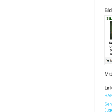
Bil
Mit
Lin
HA
Sena
Jug