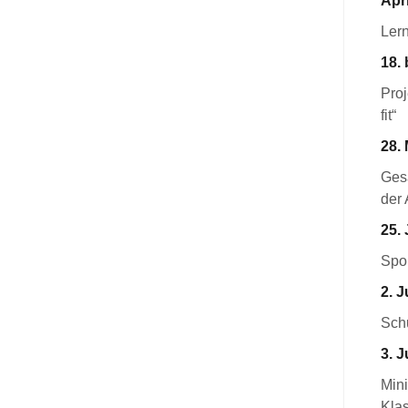
Apri
Ler
18. 
Pro
fit“
28. 
Ges
der 
25. 
Spor
2. J
Schu
3. J
Mini
Kla