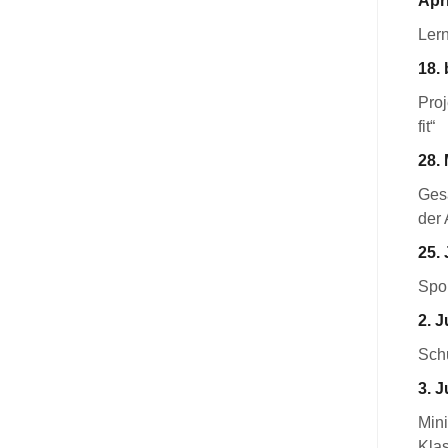
Apri
Ler
18. 
Pro
fit“
28. 
Ges
der 
25. 
Spor
2. J
Schu
3. J
Mini
Kla