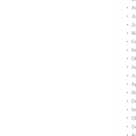
A
Ju
J
M
F
N
O
A
J
Ap
M
D
N
O
S
A