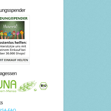
dungsspender
tagessen
ks
NSA-FAQ