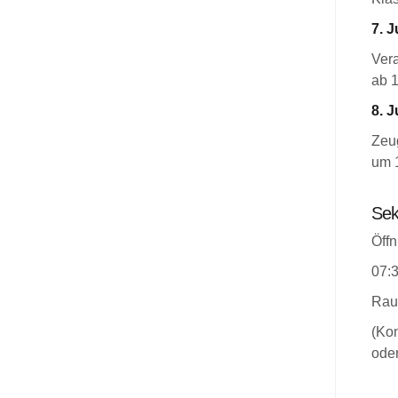
7. J
Ver
ab 
8. J
Zeug
um 
Sek
Öffn
07:3
Rau
(Kon
oder