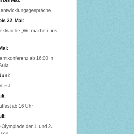
l bis Mai:
nentwicklungsgespräche
bis 22. Mai:
jektwoche „Wir machen uns
Mai:
amtkonferenz ab 16:00 in
Aula
Juni:
tfest
uli:
lfest ab 16 Uhr
uli:
-Olympiade der 1. und 2.
ssen