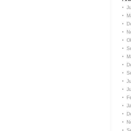
J
M
D
N
O
S
M
D
S
Ju
J
F
J
D
N
S