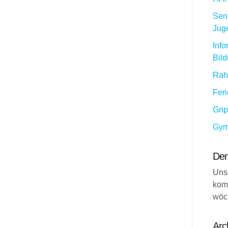
Sena
Jug
Info
Bil
Rah
Fer
Gri
Gym
Der
Uns
kom
wöc
Arc