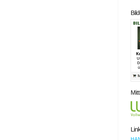
Bil
Mit
Lin
HA