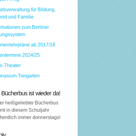
tsverwaltung für Bildung,
end und Familie
rmationen zum Berliner
dungssystem
menlehrpläne ab 2017/18
ientermine 2024/25
ps-Theater
nasium Tiergarten
 Bücherbus ist wieder da!
er heißgeliebter Bücherbus
mt in diesem Schuljahr
hentlich immer donnerstags!
hiv