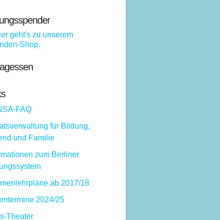
dungsspender
tagessen
ks
NSA-FAQ
tsverwaltung für Bildung,
end und Familie
rmationen zum Berliner
dungssystem
menlehrpläne ab 2017/18
ientermine 2024/25
ps-Theater