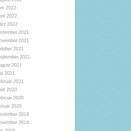
uni 2022
ril 2022
ärz 2022
ezember 2021
ovember 2021
ktober 2021
eptember 2021
ugust 2021
ai 2021
ebruar 2021
ril 2020
ebruar 2020
anuar 2020
ezember 2019
ovember 2019
ai 2019