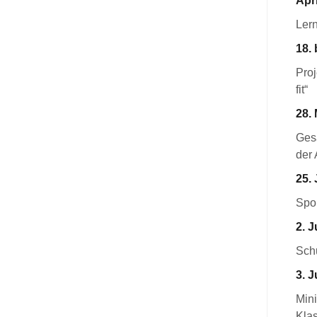
Apri
Ler
18. 
Pro
fit“
28. 
Ges
der 
25. 
Spor
2. J
Schu
3. J
Mini
Kla