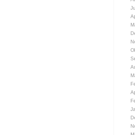
J
Ap
M
D
N
O
S
A
M
F
Ap
F
J
D
N
M