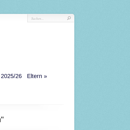
r 2025/26
Eltern
n"