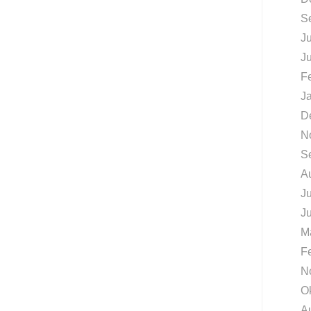
S
Ju
J
F
J
D
N
S
A
Ju
J
M
F
N
O
A