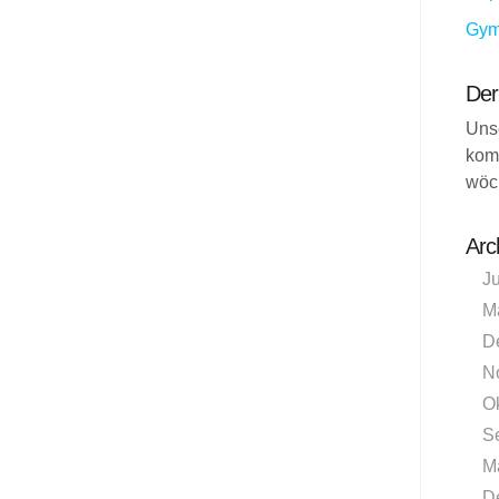
Gym
Der
Uns
kom
wöc
Arc
J
M
D
N
O
S
M
D