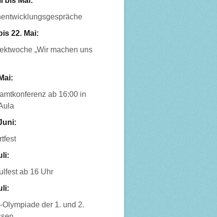
l bis Mai:
nentwicklungsgespräche
bis 22. Mai:
jektwoche „Wir machen uns
Mai:
amtkonferenz ab 16:00 in
Aula
Juni:
tfest
uli:
lfest ab 16 Uhr
uli:
-Olympiade der 1. und 2.
ssen