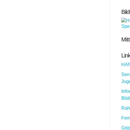
Bil
Mit
Lin
HA
Sena
Jug
Info
Bil
Rah
Fer
Gri