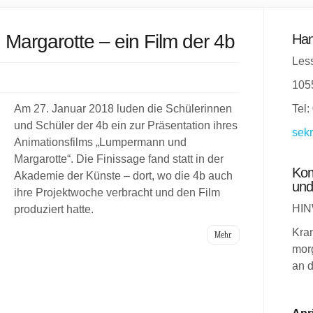
argarotte – ein Film der 4b
Han
Less
105
Am 27. Januar 2018 luden die Schülerinnen
Tel:
und Schüler der 4b ein zur Präsentation ihres
sekr
Animationsfilms „Lumpermann und
Margarotte“. Die Finissage fand statt in der
Kom
Akademie der Künste – dort, wo die 4b auch
und
ihre Projektwoche verbracht und den Film
HIN
produziert hatte.
Kra
Mehr
morg
an d