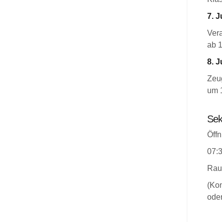
7. J
Ver
ab 
8. J
Zeug
um 
Sek
Öffn
07:3
Rau
(Kon
oder