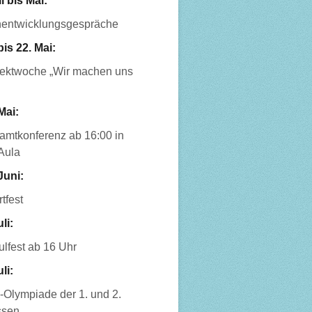
l bis Mai:
nentwicklungsgespräche
bis 22. Mai:
jektwoche „Wir machen uns
Mai:
amtkonferenz ab 16:00 in
Aula
Juni:
tfest
uli:
lfest ab 16 Uhr
uli:
-Olympiade der 1. und 2.
ssen