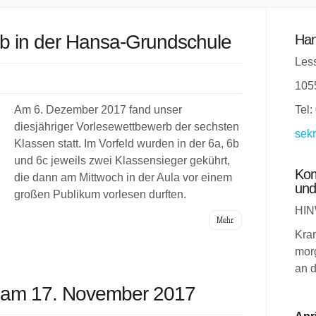
b in der Hansa-Grundschule
Han
Less
105
Am 6. Dezember 2017 fand unser
Tel:
diesjähriger Vorlesewettbewerb der sechsten
sekr
Klassen statt. Im Vorfeld wurden in der 6a, 6b
und 6c jeweils zwei Klassensieger gekührt,
Kom
die dann am Mittwoch in der Aula vor einem
und
großen Publikum vorlesen durften.
HIN
Mehr
Kra
morg
an d
n am 17. November 2017