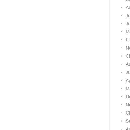
A
Ju
J
M
F
N
O
A
J
Ap
M
D
N
O
S
A