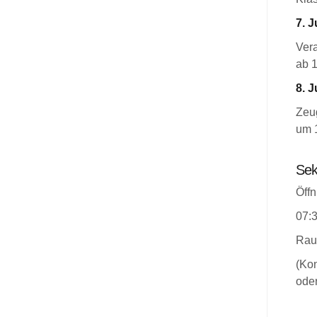
7. J
Ver
ab 
8. J
Zeug
um 
Sek
Öffn
07:3
Rau
(Kon
oder