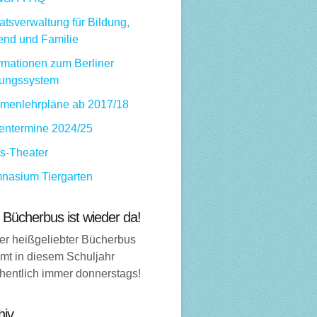
tsverwaltung für Bildung,
end und Familie
rmationen zum Berliner
dungssystem
menlehrpläne ab 2017/18
ientermine 2024/25
ps-Theater
nasium Tiergarten
 Bücherbus ist wieder da!
er heißgeliebter Bücherbus
mt in diesem Schuljahr
hentlich immer donnerstags!
hiv