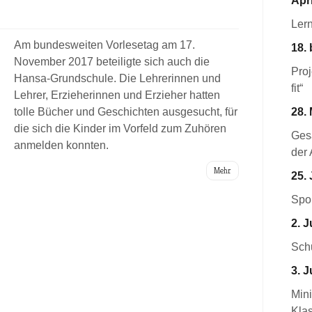
Apri
Ler
Am bundesweiten Vorlesetag am 17.
18. 
November 2017 beteiligte sich auch die
Pro
Hansa-Grundschule. Die Lehrerinnen und
fit“
Lehrer, Erzieherinnen und Erzieher hatten
tolle Bücher und Geschichten ausgesucht, für
28. 
die sich die Kinder im Vorfeld zum Zuhören
Ges
anmelden konnten.
der 
Mehr
25. 
Spor
2. J
Schu
3. J
Mini
Kla