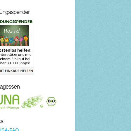
dungsspender
tagessen
ks
NSA-FAQ