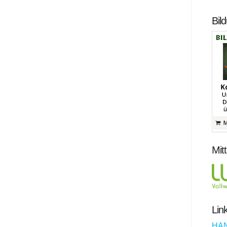
Bil
Mit
Lin
HA