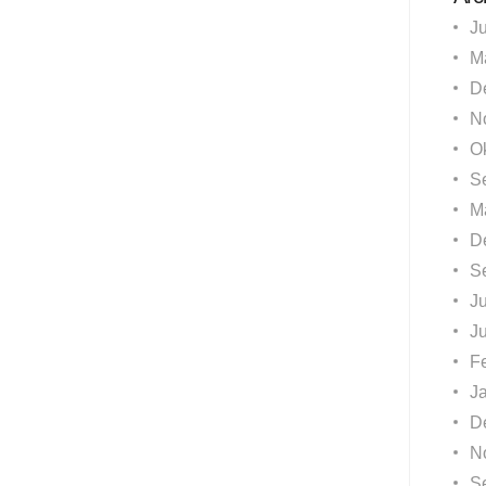
J
M
D
N
O
S
M
D
S
Ju
J
F
J
D
N
S