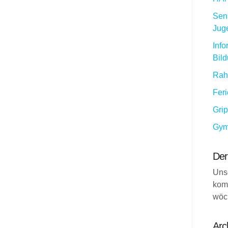
Sena
Jug
Info
Bil
Rah
Fer
Gri
Gym
Der
Uns
kom
wöc
Arc