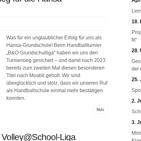
Apri
Ler
18. 
Pro
Was für ein unglaublicher Erfolg für uns als
fit“
Hansa-Grundschule! Beim Handballturnier
28. 
„B&O Grundschulliga“ haben wir uns den
Turniersieg gesichert – und damit nach 2023
Ges
bereits zum zweiten Mal diesen besonderen
der 
Titel nach Moabit geholt. Wir sind
25. 
überglücklich und stolz, dass wir unseren Ruf
Spor
als Handballschule einmal mehr bestätigen
konnten.
2. J
Mehr
Schu
3. J
Mini
r Volley@School-Liga
Kla