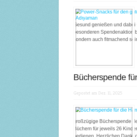
Gesund genießen und dabei Gu
besonderen Spendenaktion be
sondern auch fitmachend sei
Bücherspende für
Gepostet am Dez. 11, 2025
großzügige Bücherspende des
Büchern für jeweils 26 Kind
bedienen. Herzlichen Dank, 