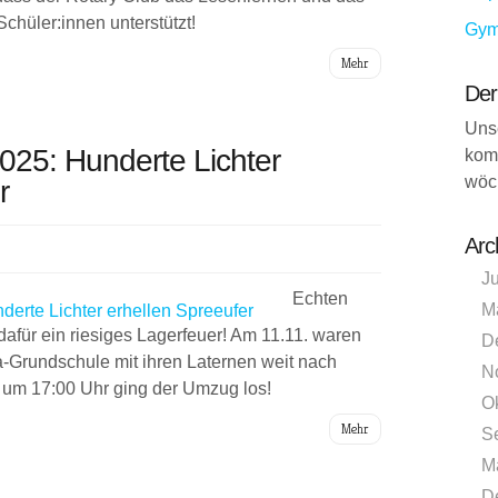
hüler:innen unterstützt!
Gym
Mehr
Der
Uns
25: Hunderte Lichter
kom
wöc
r
Arc
J
Echten
M
afür ein riesiges Lagerfeuer! Am 11.11. waren
D
-Grundschule mit ihren Laternen weit nach
N
 um 17:00 Uhr ging der Umzug los!
O
Mehr
S
M
D