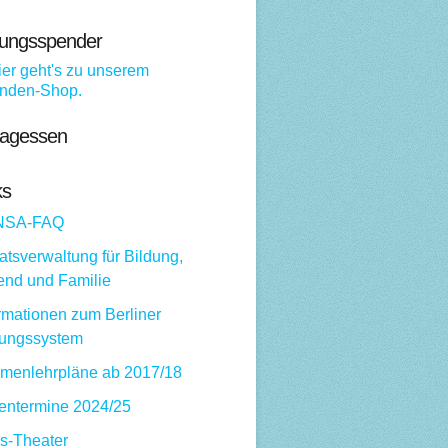
dungsspender
tagessen
ks
NSA-FAQ
tsverwaltung für Bildung,
end und Familie
rmationen zum Berliner
dungssystem
menlehrpläne ab 2017/18
ientermine 2024/25
ps-Theater