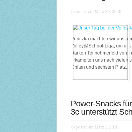
Gepostet am März 20, 2026
Penitzka machten wir uns am
Volley@School-Liga, um unse
starken Teilnehmerfeld von 
erkämpften uns nach vielen
fünften und sechsten Platz.
Power-Snacks für
3c unterstützt Sc
Gepostet am März 2, 2026