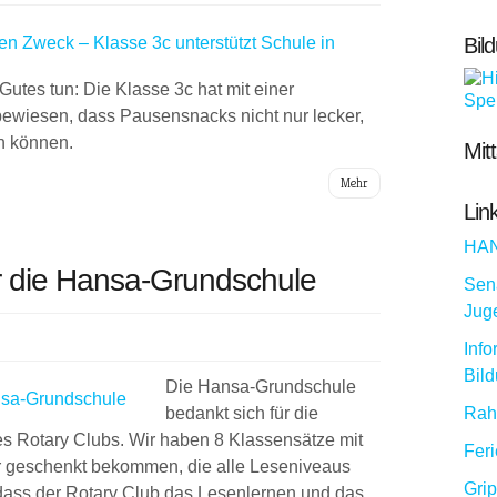
Bil
tes tun: Die Klasse 3c hat mit einer
wiesen, dass Pausensnacks nicht nur lecker,
n können.
Mit
Mehr
Lin
HA
 die Hansa-Grundschule
Sena
Jug
Info
Bil
Die Hansa-Grundschule
bedankt sich für die
Rah
 Rotary Clubs. Wir haben 8 Klassensätze mit
Fer
er geschenkt bekommen, die alle Leseniveaus
Gri
dass der Rotary Club das Lesenlernen und das