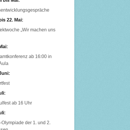
l bis Mai:
nentwicklungsgespräche
bis 22. Mai:
jektwoche „Wir machen uns
Mai:
amtkonferenz ab 16:00 in
Aula
Juni:
tfest
uli:
lfest ab 16 Uhr
uli:
-Olympiade der 1. und 2.
ssen