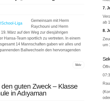
7. J
Ver
Gemeinsam mit Herrn
ab 
Raychouni und Herrn
8. J
 19. März auf den Weg zur diesjährigen
r Hansa-Team sportlich zu vertreten. In einem
Zeug
insgesamt 14 Mannschaften gaben wir alles und
um 
 spannenden Ballwechseln den hervorragenden
Sek
Mehr
Öffn
07:3
Rau
 den guten Zweck – Klasse
hule in Adıyaman
(Kon
oder