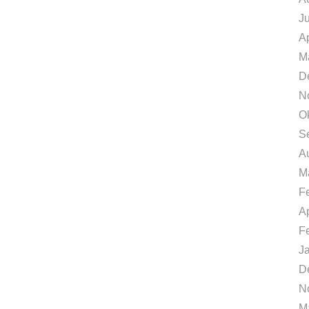
J
Ap
M
D
N
O
S
A
M
F
Ap
F
J
D
N
M