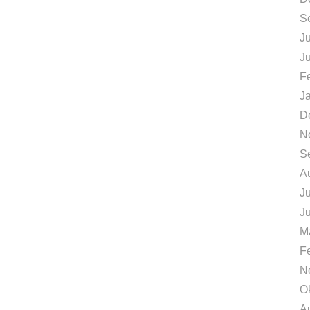
S
Ju
J
F
J
D
N
S
A
Ju
J
M
F
N
O
A