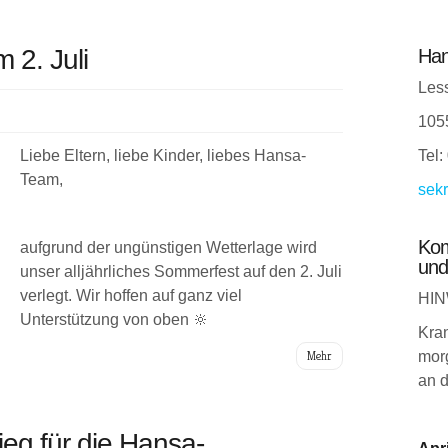
 2. Juli
Han
Less
105
Liebe Eltern, liebe Kinder, liebes Hansa-
Tel:
Team,
sekr
Kom
aufgrund der ungünstigen Wetterlage wird
und
unser alljährliches Sommerfest auf den 2. Juli
verlegt. Wir hoffen auf ganz viel
HIN
Unterstützung von oben 🔆
Kra
Mehr
morg
an d
ieg für die Hansa-