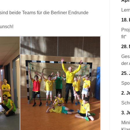
Apri
Ler
 sind beide Teams für die Berliner Endrunde
18. 
unsch!
Pro
fit“
28. 
Ges
der 
25. 
Spor
2. J
Schu
3. J
Mini
Kla