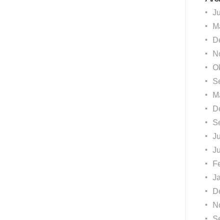
J
M
D
N
O
S
M
D
S
Ju
J
F
J
D
N
S