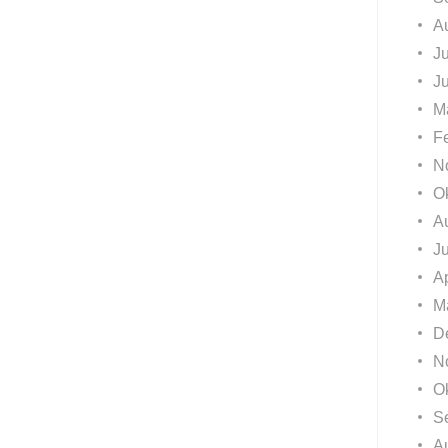
A
Ju
J
M
F
N
O
A
J
Ap
M
D
N
O
S
A