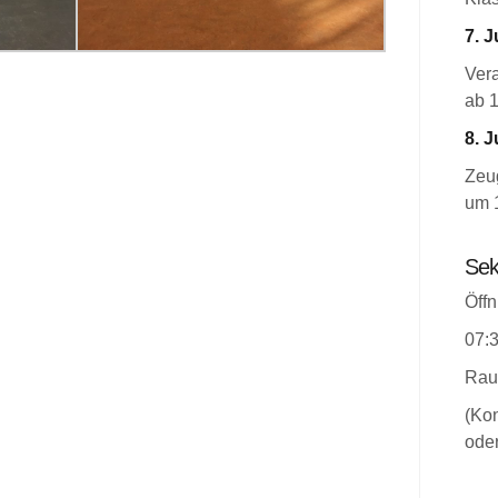
7. J
Ver
ab 
8. J
Zeug
um 
Sek
Öffn
07:3
Rau
(Kon
oder