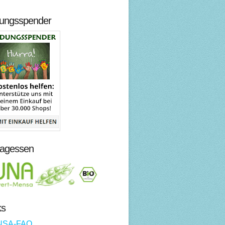
dungsspender
tagessen
ks
NSA-FAQ