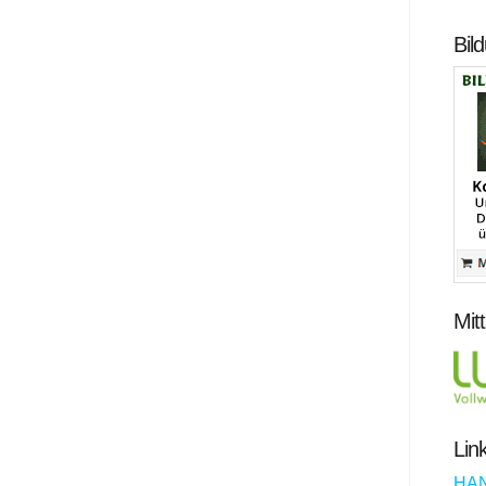
Bil
Mit
Lin
HA