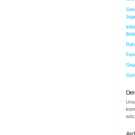
Sena
Jug
Info
Bil
Rah
Fer
Gri
Gym
Der
Uns
kom
wöc
Arc