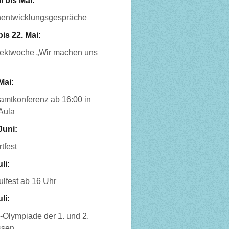
l bis Mai:
nentwicklungsgespräche
bis 22. Mai:
jektwoche „Wir machen uns
Mai:
amtkonferenz ab 16:00 in
Aula
Juni:
tfest
uli:
lfest ab 16 Uhr
uli:
-Olympiade der 1. und 2.
ssen