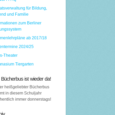
tsverwaltung für Bildung,
end und Familie
rmationen zum Berliner
dungssystem
menlehrpläne ab 2017/18
ientermine 2024/25
ps-Theater
nasium Tiergarten
 Bücherbus ist wieder da!
er heißgeliebter Bücherbus
mt in diesem Schuljahr
hentlich immer donnerstags!
hiv