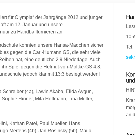
Han
ert für Olympia“ der Jahrgänge 2012 und jünger
ft am 12. Januar und unsere
Less
uar zu Handballturnieren an.
105
ndschule konnten unsere Hansa-Mädchen sicher
Tel:
b es gegen die Carl-Humann GS, die sehr viele
sekr
Reihen hat, eine deutliche 2:9 Niederlage. Auch
 ihr Spiel gegen die Helmut-von-Moltke-GS 4:8.
Kom
ndschule jedoch klar mit 13:3 besiegt werden!
und
HIN
 Schreiber (4a), Lawin Akaba, Elida Aygün,
Sophie Hinner, Mila Hoffmann, Lina Müller,
Kra
morg
an d
lini, Kathan Patel, Paul Mueller, Hans
go Mertens (4b), Jan Rosinsky (5b), Mailo