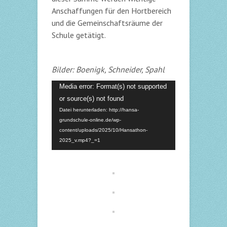
Anschaffungen für den Hortbereich
und die Gemeinschaftsräume der
Schule getätigt.
Bilder: Boenigk, Schneider, Spahl
Video-
Media error: Format(s) not supported
Player
or source(s) not found
Datei herunterladen: http://hansa-
grundschule-online.de/wp-
content/uploads/2025/10/Hansathon-
2025_v.mp4?_=1