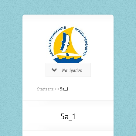
Navigation
Startseite
»
»
5a_1
5a_1